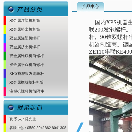
产品中心
双金属注塑机机筒
国内XPS机器生
联200发泡螺杆。
双金属挤出机机筒
杆。90锥双螺杆
双金属注塑机螺杆
机器制造商。德国汉
双金属挤出机螺杆
ZE110串联KE
双金属锥双机筒螺杆
双金属平双机筒螺杆
XPS挤塑板发泡螺杆
双金属橡胶螺杆机筒
注塑机螺杆机筒附件
联 系 人：陈先生
客服中心：0580-8041862 8041308